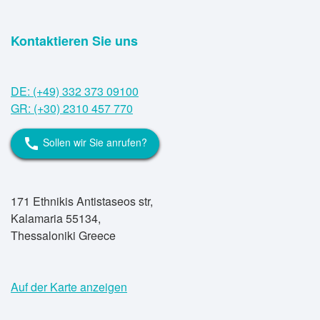
Kontaktieren Sie uns
DE: (+49) 332 373 09100
GR: (+30) 2310 457 770
Sollen wir Sie anrufen?
call
171 Ethnikis Antistaseos str,
Kalamaria 55134,
Thessaloniki Greece
Auf der Karte anzeigen