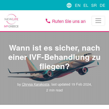
language
EN
EL
SR
DE
Rufen Sie uns an
call
Wann ist es sicher, nach
einer IVF-Behandlung zu
fliegen?
by
Chrysa Karakosta
, last updated 19 Feb 2024,
2 min read