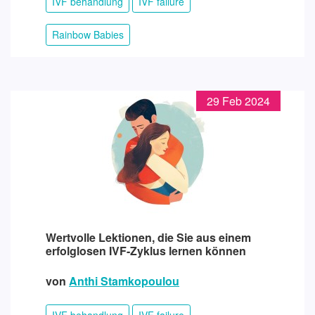
IVF behandlung
IVF failure
Rainbow Babies
29 Feb 2024
Wertvolle Lektionen, die Sie aus einem
erfolglosen IVF-Zyklus lernen können
von
Anthi Stamkopoulou
IVF behandlung
IVF failure