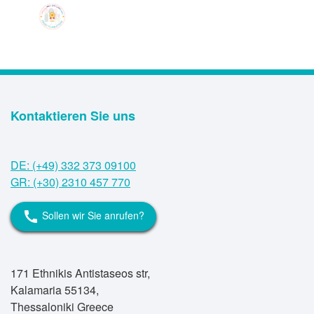
Kontaktieren Sie uns
DE: (+49) 332 373 09100
GR: (+30) 2310 457 770
Sollen wir Sie anrufen?
call
171 Ethnikis Antistaseos str,
Kalamaria 55134,
Thessaloniki Greece