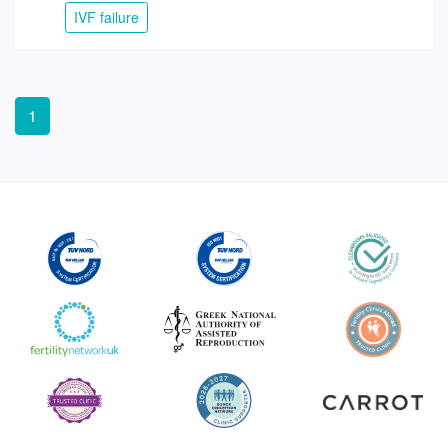
IVF failure
1