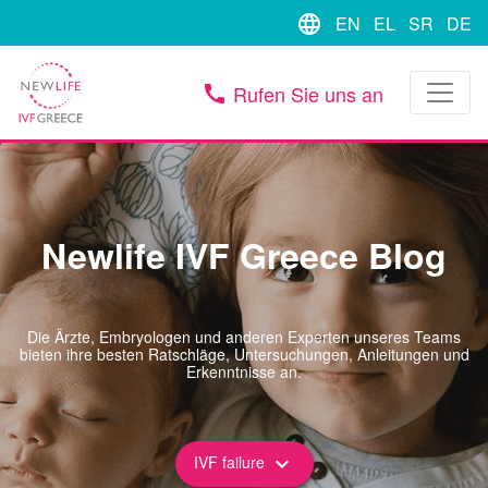
language
EN
EL
SR
DE
Rufen Sie uns an
call
Newlife IVF Greece Blog
Die Ärzte, Embryologen und anderen Experten unseres Teams
bieten ihre besten Ratschläge, Untersuchungen, Anleitungen und
Erkenntnisse an.
IVF failure
keyboard_arrow_down