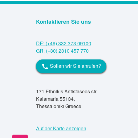
Kontaktieren Sie uns
DE: (+49) 332 373 09100
GR: (+30) 2310 457 770
Sollen wir Sie anrufen?
call
171 Ethnikis Antistaseos str,
Kalamaria 55134,
Thessaloniki Greece
Auf der Karte anzeigen