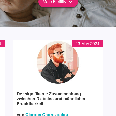
Male Fertility
keyboard_arrow_down
4
13 May 2024
Der signifikante Zusammenhang
zwischen Diabetes und männlicher
Fruchtbarkeit
von
Giorgos Chorozoglou