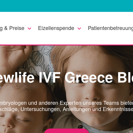
g & Preise
Eizellenspende
Patientenbetreuun
keyboard_arrow_down
keyboard_arrow_down
wlife IVF Greece B
Embryologen und anderen Experten unseres Teams bieten
schläge, Untersuchungen, Anleitungen und Erkenntnisse