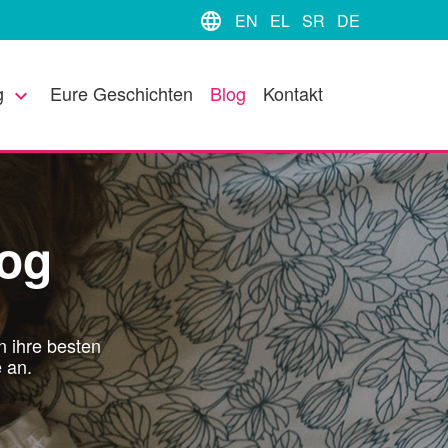
language
EN
EL
SR
DE
g
Eure Geschichten
Blog
Kontakt
keyboard_arrow_down
log
 ihre besten
 an.