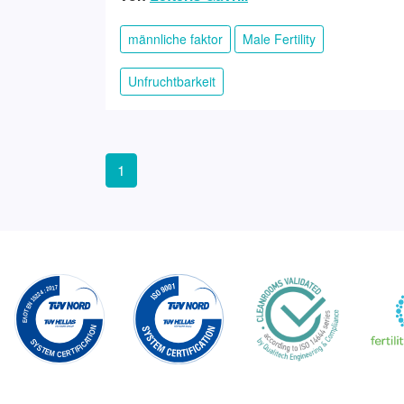
männliche faktor
Male Fertility
Unfruchtbarkeit
1