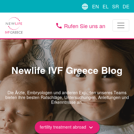
language
EN
EL
SR
DE
Rufen Sie uns an
call
Newlife IVF Greece Blog
Die Ärzte, Embryologen und anderen Experten unseres Teams
bieten ihre besten Ratschläge, Untersuchungen, Anleitungen und
Erkenntnisse an.
fertility treatment abroad
keyboard_arrow_down