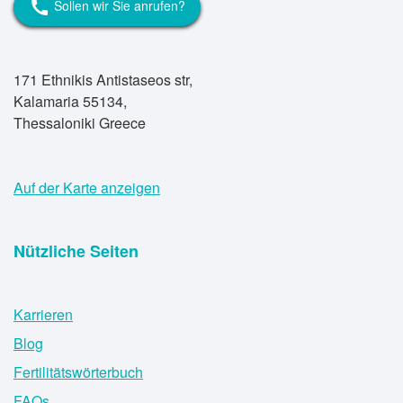
Sollen wir Sie anrufen?
call
171 Ethnikis Antistaseos str,
Kalamaria 55134,
Thessaloniki Greece
Auf der Karte anzeigen
Nützliche Seiten
Karrieren
Blog
Fertilitätswörterbuch
FAQs