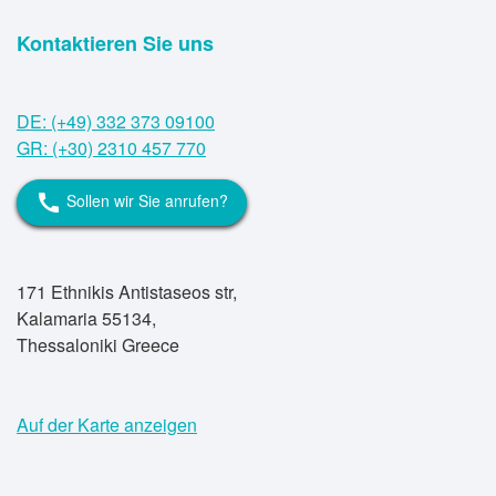
Kontaktieren Sie uns
DE: (+49) 332 373 09100
GR: (+30) 2310 457 770
Sollen wir Sie anrufen?
call
171 Ethnikis Antistaseos str,
Kalamaria 55134,
Thessaloniki Greece
Auf der Karte anzeigen