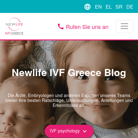
language
EN
EL
SR
DE
Rufen Sie uns an
call
Newlife IVF Greece Blog
Die Ärzte, Embryologen und anderen Experten unseres Teams
bieten ihre besten Ratschläge, Untersuchungen, Anleitungen und
Erkenntnisse an.
IVF psychology
keyboard_arrow_down